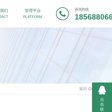
咨询热线
我们
管理平台
18568806
TACT
PLATFORM
返回
点
击
联