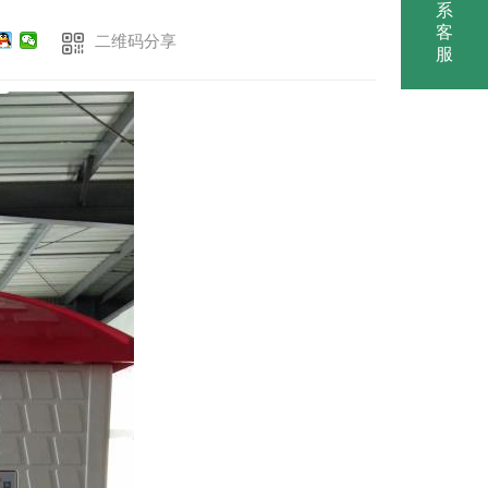
系
客
二维码分享
服