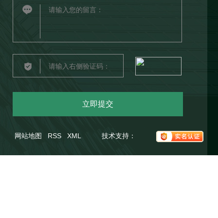
立即提交
网站地图
RSS
XML
技术支持：