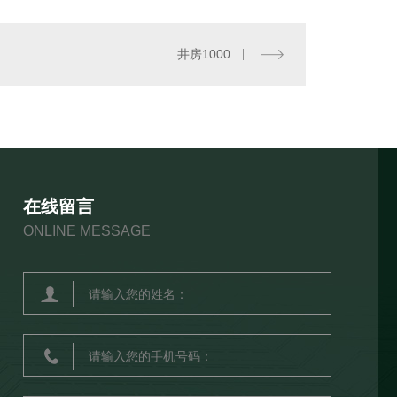
井房1000
母液肥料桶
在线留言
ONLINE MESSAGE