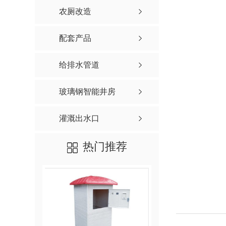
农厕改造
配套产品
给排水管道
玻璃钢智能井房
灌溉出水口
热门推荐