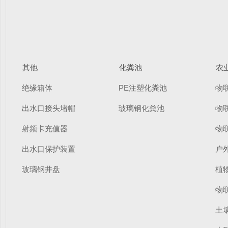
其他
化粪池
农
绝缘箱体
PE注塑化粪池
物
出水口接头堵帽
玻璃钢化粪池
物
射频卡充值器
物
出水口保护装置
户
玻璃钢井盘
植
物
土